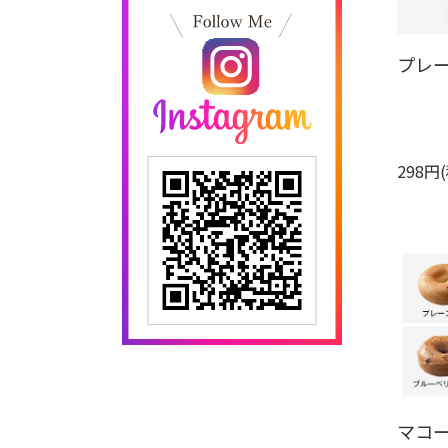
プレ
298円
マコ