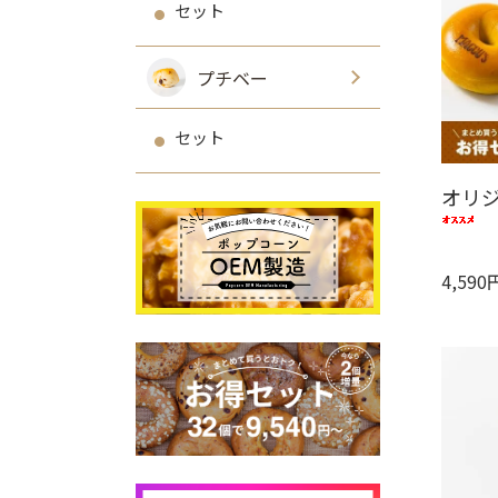
セット
プチベー
セット
オリ
4,590