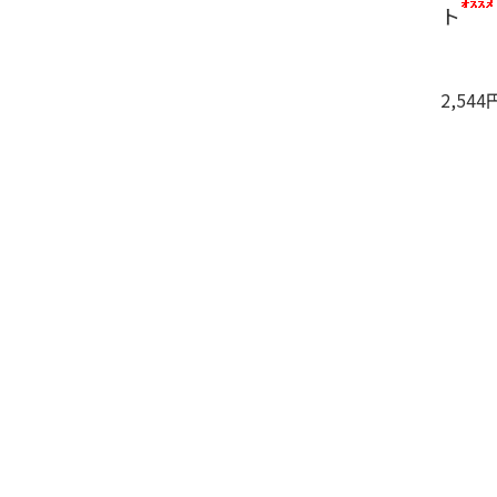
ト
2,544