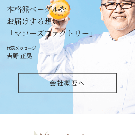
本格派ベーグルを
お届けする想い
「マコーズファクトリー」
代表メッセージ
吉野 正晃
会社概要へ