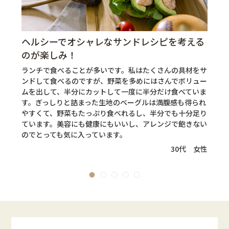
ヘルシーでオシャレなサンドレシピを考える
のが楽しみ！
ー
ろ
ランチで食べることが多いです。私はたくさんの具材をサ
の
ンドして食べるのですが、野菜を多めにはさんでボリュー
感
ムを出して、半分にカットして一度に半分だけ食べていま
入
す。ぎっしりと詰まった生地のベーグルは満腹感も得られ
性
やすくて、野菜もたっぷり食べれるし、半分でも十分足り
ています。美容にも健康にもいいし、アレンジで飽きない
のでとっても気に入っています。
性
30代 女性