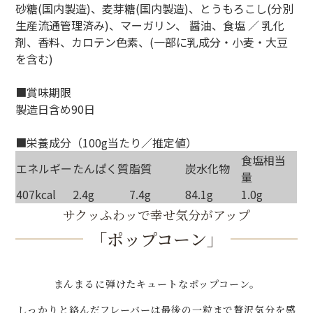
砂糖(国内製造)、麦芽糖(国内製造)、とうもろこし(分別
生産流通管理済み)、マーガリン、 醤油、食塩 ／ 乳化
剤、香料、カロテン色素、(一部に乳成分・小麦・大豆
を含む)
■賞味期限
製造日含め90日
■栄養成分（100g当たり／推定値）
食塩相当
エネルギー
たんぱく質
脂質
炭水化物
量
407kcal
2.4g
7.4g
84.1g
1.0g
サクッふわッで幸せ気分がアップ
「ポップコーン」
まんまるに弾けたキュートなポップコーン。
しっかりと絡んだフレーバーは最後の一粒まで贅沢気分を
感