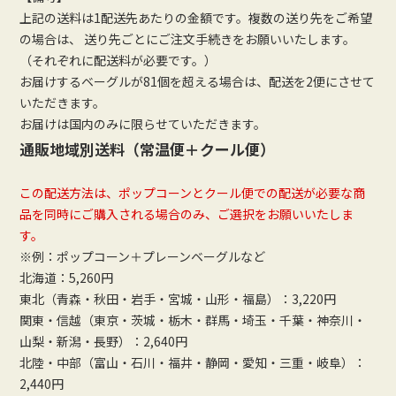
上記の送料は1配送先あたりの金額です。複数の送り先をご希望
の場合は、 送り先ごとにご注文手続きをお願いいたします。
（それぞれに配送料が必要です。）
お届けするベーグルが81個を超える場合は、配送を2便にさせて
いただきます。
お届けは国内のみに限らせていただきます。
通販地域別送料（常温便＋クール便）
この配送方法は、ポップコーンとクール便での配送が必要な商
品を同時にご購入される場合のみ、ご選択をお願いいたしま
す。
※例：ポップコーン＋プレーンベーグルなど
北海道：5,260円
東北（青森・秋田・岩手・宮城・山形・福島）：3,220円
関東・信越（東京・茨城・栃木・群馬・埼玉・千葉・神奈川・
山梨・新潟・長野）：2,640円
北陸・中部（富山・石川・福井・静岡・愛知・三重・岐阜）：
2,440円